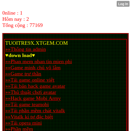
0nline : 1
Hôm nay : 2
Tổng cộng : 77169
TUOITRE9X.XTGEM.COM
»»Thông tin admin
♥down load♥
»»Phan mem nhan tin mien phi
»»Game minh chủ võ lâm
»»Game trư thần
»»Tải game online việt
»»Tải bản hack game avatar
»»Thủ thuật chơi avatar
»»Hack game Mobi Army
»»Tải game teamobi
»»Tải phần mềm chát vitalk
»»Vitalk kí tự đặc biệt
»»Tải opera mini
»»Phần mềm