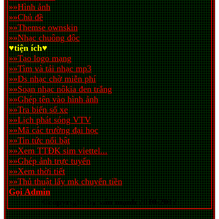
»»Hình ảnh
»»Chủ đề
»»Themse ownskin
»»Nhạc chuông độc
♥tiện ích♥
»»Tạo logo mạng
»»Tìm và tải nhạc mp3
»»Ds nhạc chờ miễn phí
»»Soạn nhạc nôkia đen trắng
»»Ghép tên vào hình ảnh
»»Tra biển số xe
»»Lịch phát sóng VTV
»»Mã các trường đại học
»»Tin tức nổi bật
»»Xem TTĐK sim viettel...
»»Ghép ảnh trực tuyến
»»Xem thời tiết
»»Thủ thuật lấy mk chuyển tiền
Gọi Admin
©copyright by văn mạnh 2010-2012